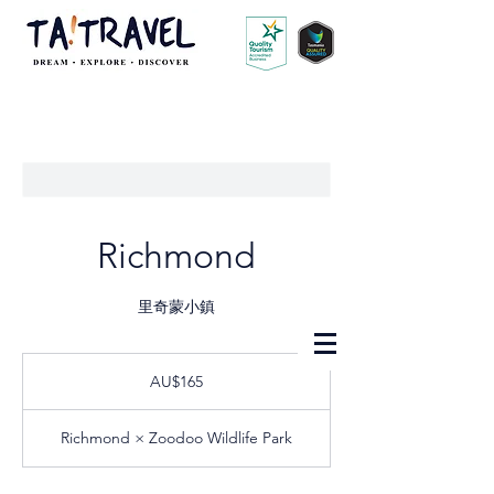
Richmond
里奇蒙小鎮
165
澳
AU$165
幣
Richmond × Zoodoo Wildlife Park